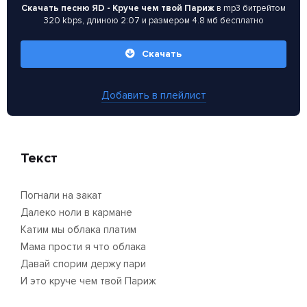
Скачать песню ЯD - Круче чем твой Париж
в mp3 битрейтом
320 kbps, длиною 2:07 и размером 4.8 мб бесплатно
Скачать
Добавить в плейлист
Текст
Погнали на закат
Далеко ноли в кармане
Катим мы облака платим
Мама прости я что облака
Давай спорим держу пари
И это круче чем твой Париж