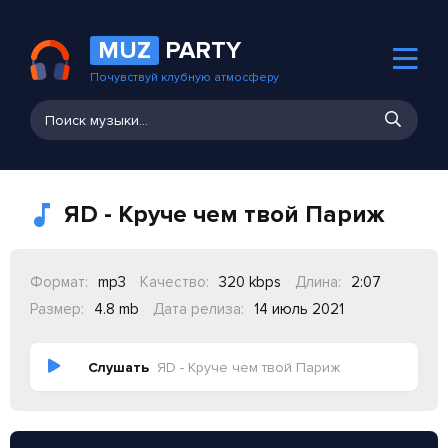
MUZ
PARTY
Почувствуй клубную атмосферу
ЯD - Круче чем твой Париж
Формат:
mp3
Качество:
320 kbps
Длина:
2:07
Размер:
4.8 mb
Дата релиза:
14 июль 2021
Слушать
ЯD - Круче чем твой Париж