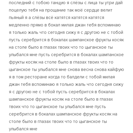
последний с тобою танцую я слёзы с лица ты утри дай
поцелую тебя на прощание так моё сердце велит
пьяный я а слёзы всё катятся катятся катятся
медленно прямо в бокал милая джан тебя вспоминаю
я только жаль что сегодня сижу я с другою не с тобой
пусть серебрится в бокалах шампанское фрукты косяк
на столе было в глазах твоих что то цыганское ты
улыбался мне пусть серебрится в бокалах шампанское
фрукты косяк на столе было в глазах твоих что то
цыганское ты улыбался мне снова весна снова кайфую
я в том ресторане когда то балдели с тобой милая
джан тебя вспоминаю я только жаль что сегодня сижу
я с другою не с тобой пусть серебрится в бокалах
шампанское фрукты косяк на столе было в глазах
твоих что то цыганское ты улыбался мне пусть
серебрится в бокалах шампанское фрукты косяк на
столе было в глазах твоих что то цыганское ты
улыбался мне