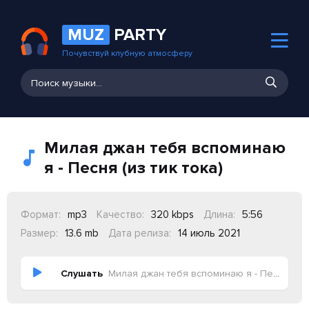
MUZ
PARTY
Почувствуй клубную атмосферу
Милая джан тебя вспоминаю
я - Песня (из тик тока)
Формат:
mp3
Качество:
320 kbps
Длина:
5:56
Размер:
13.6 mb
Дата релиза:
14 июль 2021
Слушать
Милая джан тебя вспоминаю я - Песня (из тик тока)