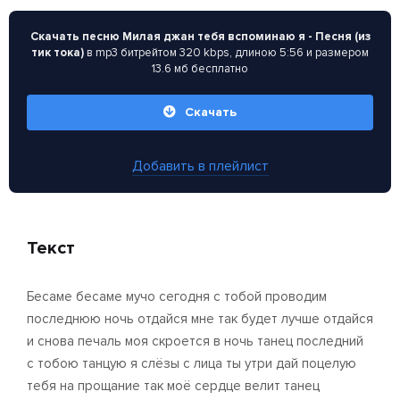
Скачать песню Милая джан тебя вспоминаю я - Песня (из
тик тока)
в mp3 битрейтом 320 kbps, длиною 5:56 и размером
13.6 мб бесплатно
Скачать
Добавить в плейлист
Текст
Бесаме бесаме мучо сегодня с тобой проводим
последнюю ночь отдайся мне так будет лучше отдайся
и снова печаль моя скроется в ночь танец последний
с тобою танцую я слёзы с лица ты утри дай поцелую
тебя на прощание так моё сердце велит танец