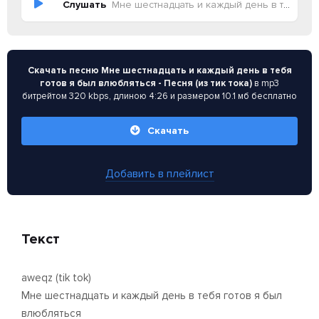
Слушать
Мне шестнадцать и каждый день в тебя готов я был влюбляться - Песня (из тик тока)
Скачать песню Мне шестнадцать и каждый день в тебя
готов я был влюбляться - Песня (из тик тока)
в mp3
битрейтом 320 kbps, длиною 4:26 и размером 10.1 мб бесплатно
Скачать
Добавить в плейлист
Текст
aweqz (tik tok)
Мне шестнадцать и каждый день в тебя готов я был
влюбляться