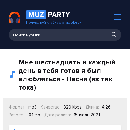
MUZ
PARTY
Почувствуй клубную атмосферу
Мне шестнадцать и каждый
день в тебя готов я был
влюбляться - Песня (из тик
тока)
Формат:
mp3
Качество:
320 kbps
Длина:
4:26
Размер:
10.1 mb
Дата релиза:
15 июль 2021