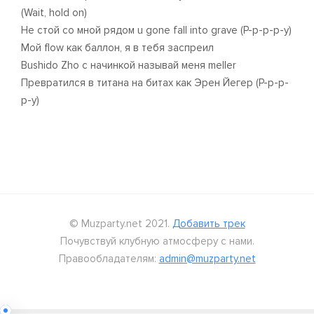
(Wait, hold on)
Не стой со мной рядом u gone fall into grave (Р-р-р-р-у)
Мой flow как баллон, я в тебя заспреил
Bushido Zho с начинкой называй меня meller
Превратился в титана на битах как Эрен Йегер (Р-р-р-
р-у)
© Muzparty.net 2021.
Добавить трек
Почувствуй клубную атмосферу с нами.
Правообладателям:
admin@muzparty.net