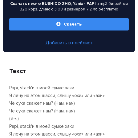
Скачать песню BUSHIDO ZHO, Yanix - PAPI
в mp3 битрейтом
320 kbps, длиною 3:08 и размером 7.2 мб бесплатно
Скачать
Добавить в плейлист
Текст
Papi, stack'и в моей сумке хаки
Я лечу на этом шасси, слышу «охи» или «ахи»
Чё сука скажет нам? (Нам, нам)
Чё сука скажет нам? (Нам, нам)
(Я-я)
Papi, stack'и в моей сумке хаки
Я лечу на этом шасси, слышу «охи» или «ахи»