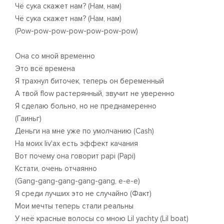
Чё сука скажет нам? (Нам, нам)
Чё сука скажет нам? (Нам, нам)
(Pow-pow-pow-pow-pow-pow-pow)
Она со мной временно
Это всё времена
Я трахнул биточек, теперь он беременный
А твой flow растерянный, звучит не уверенно
Я сделаю больно, но не преднамеренно
(Гаиньг)
Деньги на мне уже по умолчанию (Cash)
На моих liv'ах есть эффект качания
Вот почему она говорит papi (Papi)
Кстати, очень отчаянно
(Gang-gang-gang-gang-gang, e-e-e)
Я среди лучших это не случайно (Факт)
Мои мечты теперь стали реальны
У неё красные волосы со мною Lil yachty (Lil boat)