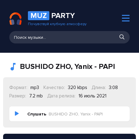
MUZ
PARTY
Почувствуй клубную атмосферу
BUSHIDO ZHO, Yanix - PAPI
Формат:
mp3
Качество:
320 kbps
Длина:
3:08
Размер:
7.2 mb
Дата релиза:
16 июль 2021
Слушать
BUSHIDO ZHO, Yanix - PAPI