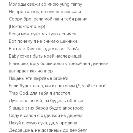
Молоды свежи со мною yung Yanny
Не про толчок, но они все зассали
Сорри бро, если мой панч тебя ранил
(По-по-по-по, ыр)
Вещи мои, сука, мы тупо ленимся
Вот почему я не снимаю ценники
В отеле Хилтон, одежда из Paris'a
Baby хочет быть моей наследницей
Я высоко, могу блокировать трёхиЧлен длинный,
выпирает как чоппер
Пацаны эти дырявые broke'и
Если будет надо, мы их потопим (Делайте ноги)
Trap God, для тебя я апостол
Лучше не воняй, ты будешь обоссан
Я выше этих баров будто апостроф
Сяду в салон с отделкой из дерева
Нахуй плохую сука, да, я вредина
Дедовщина, не дотянешь до дембеля