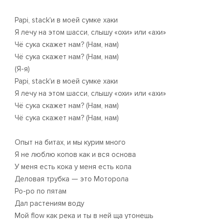
Papi, stack'и в моей сумке хаки
Я лечу на этом шасси, слышу «охи» или «ахи»
Чё сука скажет нам? (Нам, нам)
Чё сука скажет нам? (Нам, нам)
(Я-я)
Papi, stack'и в моей сумке хаки
Я лечу на этом шасси, слышу «охи» или «ахи»
Чё сука скажет нам? (Нам, нам)
Чё сука скажет нам? (Нам, нам)
Опыт на битах, и мы курим много
Я не люблю копов как и вся основа
У меня есть кока у меня есть кола
Деловая трубка — это Моторола
Po-po по пятам
Дал растениям воду
Мой flow как река и ты в ней ща утонешь