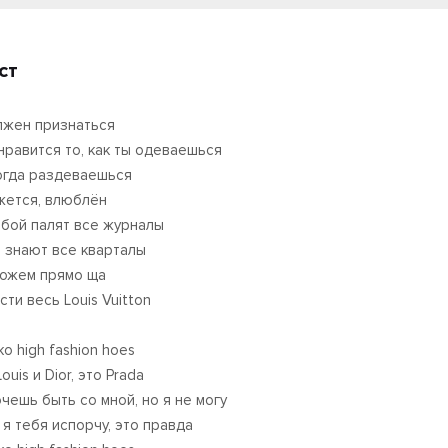
ст
лжен признаться
нравится то, как ты одеваешься
огда раздеваешься
ажется, влюблён
обой палят все журналы
 знают все кварталы
ожем прямо ща
ти весь Louis Vuitton
о high fashion hoes
ouis и Dior, это Prada
очешь быть со мной, но я не могу
 я тебя испорчу, это правда