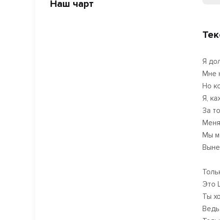
Наш чарт
Тек
Я до
Мне 
Но к
Я, к
За т
Меня
Мы м
Вынес
Тольк
Это L
Ты х
Ведь