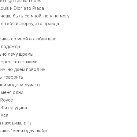
о high fashion hoes
ouis и Dior, это Prada
чешь быть со мной, но я ​не могу
 я тебя испорчу, это правда
ришь со мной о любви щас
, подожди
ьно лечу шрамы
верен, что зажили
им, но даём повод им
ы говорить
мои модели думают
у меня одни
-Royce
тебя не удивит
емся
 находишь pills
ришь "меня одну люби"