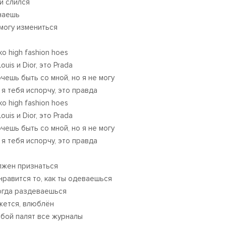
 и слился
наешь
 могу измениться
о high fashion hoes
ouis и Dior, это Prada
очешь быть со мной, но я не могу
 я тебя испорчу, это правда
о high fashion hoes
ouis и Dior, это Prada
чешь быть со мной, но я ​не могу
 я тебя испорчу, это правда
лжен признаться
нравится то, как ты одеваешься
огда раздеваешься
ажется, влюблён
обой палят все журналы