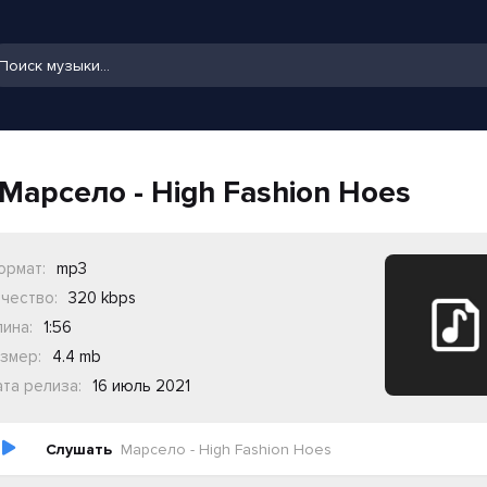
Марсело - High Fashion Hoes
ормат:
mp3
чество:
320 kbps
ина:
1:56
змер:
4.4 mb
та релиза:
16 июль 2021
Слушать
Марсело - High Fashion Hoes