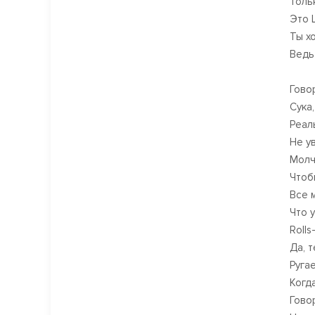
Тольк
Это L
Ты хо
Ведь
Гово
Сука
Реал
Не у
Молч
Чтоб
Все 
Что 
Rolls
Да, 
Руга
Когда
Гово