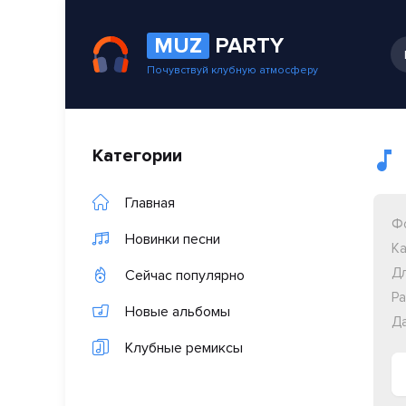
MUZ
PARTY
Почувствуй клубную атмосферу
Категории
Главная
Ф
Новинки песни
Ка
Дл
Сейчас популярно
Ра
Новые альбомы
Да
Клубные ремиксы