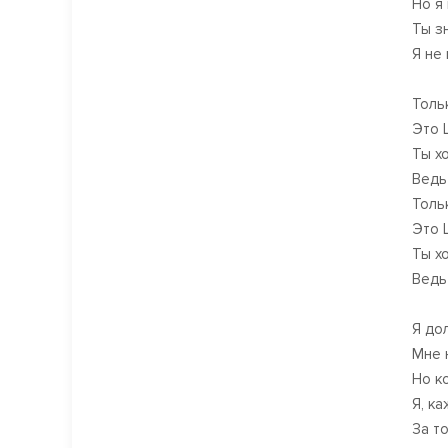
Но я
Ты з
Я не
Тольк
Это L
Ты х
Ведь
Тольк
Это L
Ты хо
Ведь
Я до
Мне 
Но к
Я, к
За т