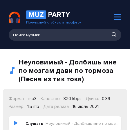
MUZ
PARTY
Почувствуй клубную атмосферу
Неуловимый - Долбишь мне
по мозгам дави по тормоза
(Песня из тик тока)
Формат:
mp3
Качество:
320 kbps
Длина:
0:39
Размер:
1.5 mb
Дата релиза:
16 июль 2021
Слушать
Неуловимый - Долбишь мне по мозгам дави по тормоза (Песня из тик тока)