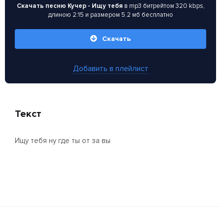
Скачать песню Кучер - Ищу тебя
в mp3 битрейтом 320 kbps,
длиною 2:15 и размером 5.2 мб бесплатно
Скачать
Добавить в плейлист
Текст
Ищу тебя ну где ты от за вы