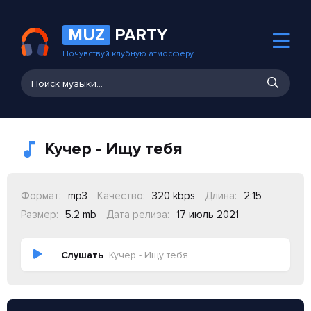
MUZ
PARTY
Почувствуй клубную атмосферу
Кучер - Ищу тебя
Формат:
mp3
Качество:
320 kbps
Длина:
2:15
Размер:
5.2 mb
Дата релиза:
17 июль 2021
Слушать
Кучер - Ищу тебя