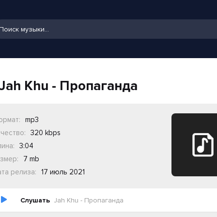
Jah Khu - Пропаганда
ормат:
mp3
чество:
320 kbps
ина:
3:04
змер:
7 mb
та релиза:
17 июль 2021
Слушать
Jah Khu - Пропаганда