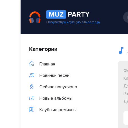
MUZ
PARTY
Почувствуй клубную атмосферу
Категории
Главная
Ф
Новинки песни
Ка
Дл
Сейчас популярно
Ра
Новые альбомы
Да
Клубные ремиксы