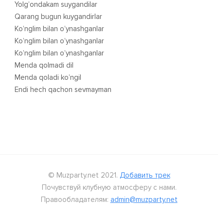
Yolg’ondakam suygandilar
Qarang bugun kuygandirlar
Ko’nglim bilan o’ynashganlar
Ko’nglim bilan o’ynashganlar
Ko’nglim bilan o’ynashganlar
Menda qolmadi dil
Menda qoladi ko’ngil
Endi hech qachon sevmayman
© Muzparty.net 2021.
Добавить трек
Почувствуй клубную атмосферу с нами.
Правообладателям:
admin@muzparty.net