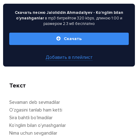
Скачать песню Jaloliddin Ahmadaliyev - Ko’nglim bilan
o’ynashganlar
в mp3 битрейтом 320 kbps, длиною 1:00 и
размером 2.3 мб бесплатно
Скачать
Добавить в плейлист
Текст
Sevaman deb sevmadilar
O’zgasini tanlab ham ketti
Sira bahtli bo’lmadilar
Ko’nglim bilan o’ynashganlar
Nima uchun sevgandilar