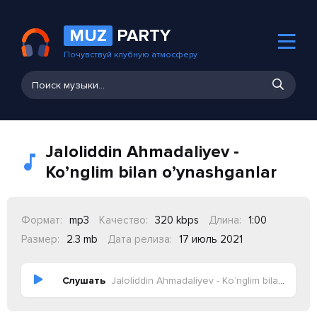
MUZ
PARTY
Почувствуй клубную атмосферу
Jaloliddin Ahmadaliyev -
Ko’nglim bilan o’ynashganlar
Формат:
mp3
Качество:
320 kbps
Длина:
1:00
Размер:
2.3 mb
Дата релиза:
17 июль 2021
Слушать
Jaloliddin Ahmadaliyev - Ko’nglim bilan o’ynashganlar