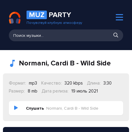
MUZ
PARTY
Почувствуй клубную атмосферу
Normani, Cardi B - Wild Side
Формат:
mp3
Качество:
320 kbps
Длина:
3:30
Размер:
8 mb
Дата релиза:
19 июль 2021
Слушать
Normani, Cardi B - Wild Side