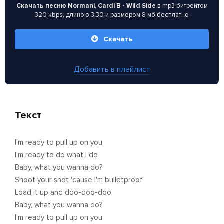
Скачать песню Normani, Cardi B - Wild Side
в mp3 битрейтом
320 kbps, длиною 3:30 и размером 8 мб бесплатно
Скачать
Добавить в плейлист
Текст
I'm ready to pull up on you
I'm ready to do what I do
Baby, what you wanna do?
Shoot your shot 'cause I'm bulletproof
Load it up and doo-doo-doo
Baby, what you wanna do?
I'm ready to pull up on you