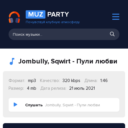
MUZ
PARTY
Почувствуй клубную атмосферу
Jombully, Sqwirt - Пули любви
Формат:
mp3
Качество:
320 kbps
Длина:
1:46
Размер:
4 mb
Дата релиза:
21 июль 2021
Слушать
Jombully, Sqwirt - Пули любви