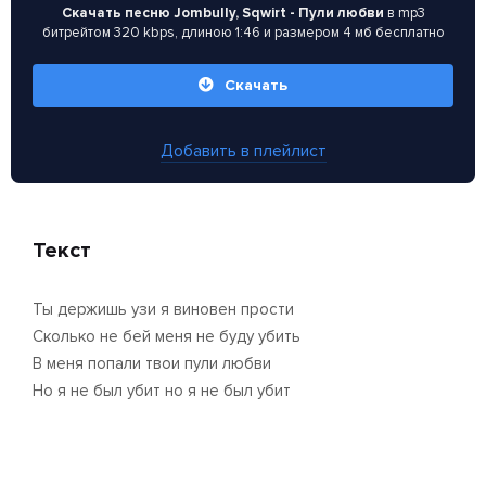
Скачать песню Jombully, Sqwirt - Пули любви
в mp3
битрейтом 320 kbps, длиною 1:46 и размером 4 мб бесплатно
Скачать
Добавить в плейлист
Текст
Ты держишь узи я виновен прости
Сколько не бей меня не буду убить
В меня попали твои пули любви
Но я не был убит но я не был убит