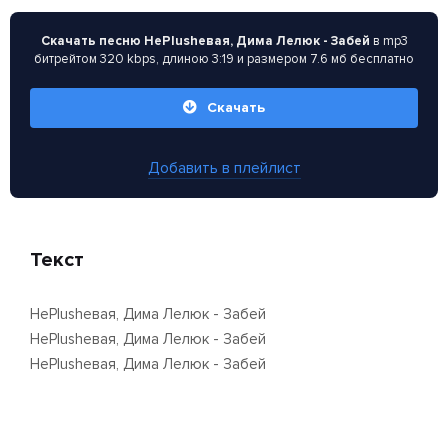
Скачать песню НеPlushевая, Дима Лелюк - Забей
в mp3
битрейтом 320 kbps, длиною 3:19 и размером 7.6 мб бесплатно
Скачать
Добавить в плейлист
Текст
НеPlushевая, Дима Лелюк - Забей
НеPlushевая, Дима Лелюк - Забей
НеPlushевая, Дима Лелюк - Забей