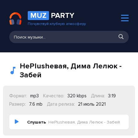
MUZ
PARTY
Почувствуй клубную атмосферу
НеPlushевая, Дима Лелюк -
Забей
Формат:
mp3
Качество:
320 kbps
Длина:
3:19
Размер:
7.6 mb
Дата релиза:
21 июль 2021
Слушать
НеPlushевая, Дима Лелюк - Забей