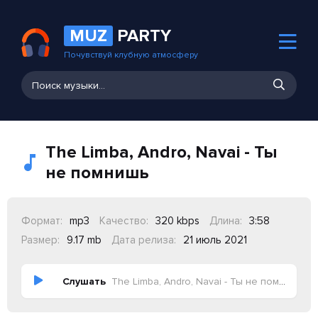
MUZ
PARTY
Почувствуй клубную атмосферу
The Limba, Andro, Navai - Ты
не помнишь
Формат:
mp3
Качество:
320 kbps
Длина:
3:58
Размер:
9.17 mb
Дата релиза:
21 июль 2021
Слушать
The Limba, Andro, Navai - Ты не помнишь