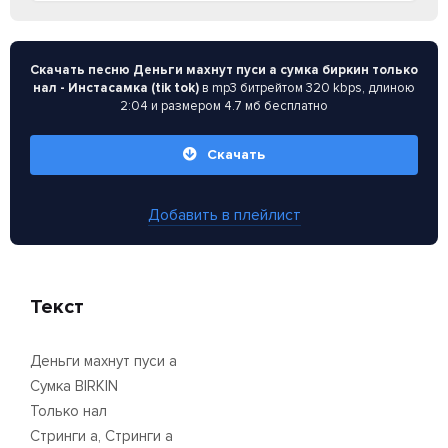
Скачать песню Деньги махнут пуси а сумка биркин только
нал - Инстасамка (tik tok)
в mp3 битрейтом 320 kbps, длиною
2:04 и размером 4.7 мб бесплатно
Скачать
Добавить в плейлист
Текст
Деньги махнут пуси а
Сумка BIRKIN
Только нал
Стринги а, Стринги а