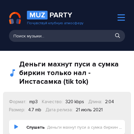
MUZ
PARTY
Почувствуй клубную атмосферу
Деньги махнут пуси а сумка
биркин только нал -
Инстасамка (tik tok)
Формат:
mp3
Качество:
320 kbps
Длина:
2:04
Размер:
4.7 mb
Дата релиза:
21 июль 2021
Слушать
Деньги махнут пуси а сумка биркин только нал - Инстасамка (tik tok)