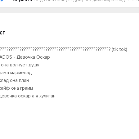
ст
??????????????????????????????????????????????????? (tik tok)
ADOS - Девочка Оскар
 она волнует душу
дама мармелад
клад она план
кайф она грамм
девочка оскар а я хулиган