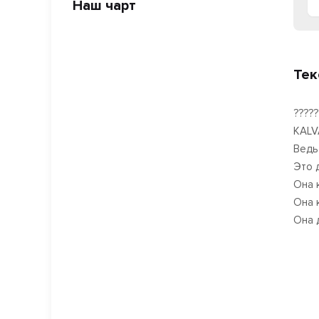
Наш чарт
Тек
?????
KALV
Ведь
Это 
Она 
Она 
Она 