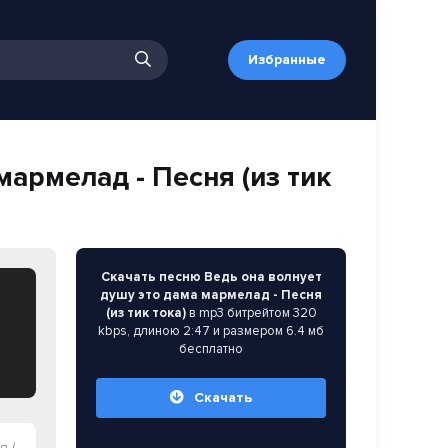
Избранные
мармелад - Песня (из тик
Скачать песню Ведь она волнует
душу это дама мармелад - Песня
(из тик тока)
в mp3 битрейтом 320
kbps, длиною 2:47 и размером 6.4 мб
бесплатно
Скачать
ка)