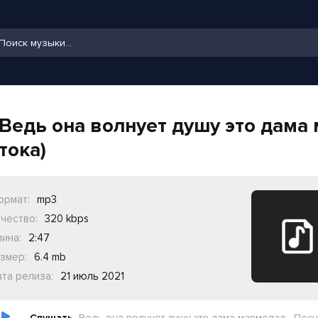
Ведь она волнует душу это дама 
тока)
ормат:
mp3
чество:
320 kbps
ина:
2:47
змер:
6.4 mb
та релиза:
21 июль 2021
Слушать
Ведь она волнует душу это дама мармелад - Песня (из тик то