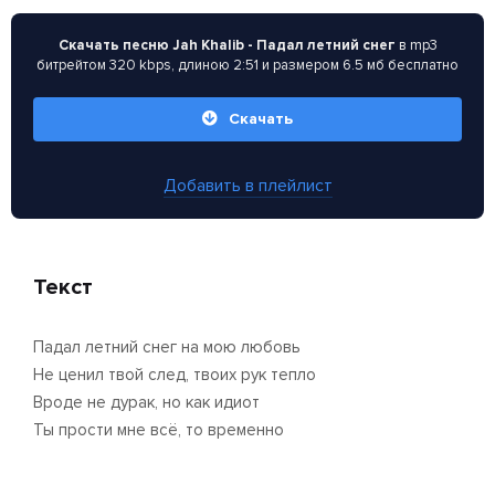
Скачать песню Jah Khalib - Падал летний снег
в mp3
битрейтом 320 kbps, длиною 2:51 и размером 6.5 мб бесплатно
Скачать
Добавить в плейлист
Текст
Падал летний снег на мою любовь
Не ценил твой след, твоих рук тепло
Вроде не дурак, но как идиот
Ты прости мне всё, то временно