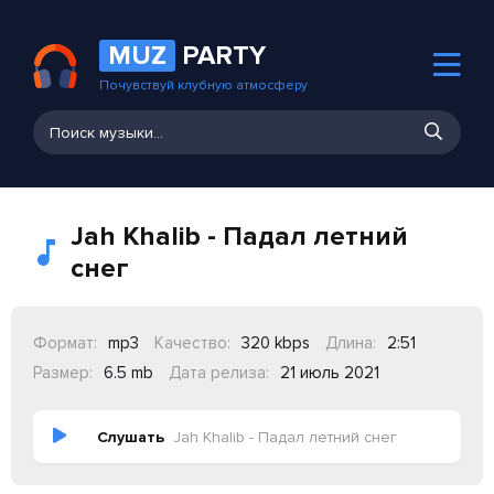
MUZ
PARTY
Почувствуй клубную атмосферу
Jah Khalib - Падал летний
снег
Формат:
mp3
Качество:
320 kbps
Длина:
2:51
Размер:
6.5 mb
Дата релиза:
21 июль 2021
Слушать
Jah Khalib - Падал летний снег