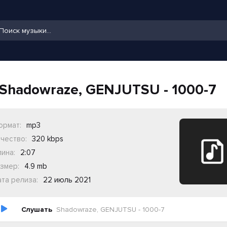
Shadowraze, GENJUTSU - 1000-7
ормат:
mp3
чество:
320 kbps
ина:
2:07
змер:
4.9 mb
та релиза:
22 июль 2021
Слушать
Shadowraze, GENJUTSU - 1000-7