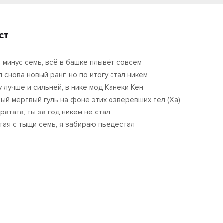
ст
 минус семь, всё в башке плывёт совсем
л снова новый ранг, но по итогу стал никем
у лучше и сильней, в нике мод Канеки Кен
мый мёртвый гуль на фоне этих озверевших тел (Ха)
ратата, ты за год никем не стал
тая с тыщи семь, я забираю пьедестал