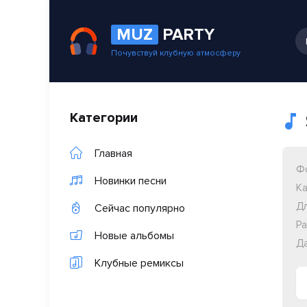
MUZ
PARTY
Почувствуй клубную атмосферу
Категории
Главная
Ф
Новинки песни
Ка
Дл
Сейчас популярно
Ра
Новые альбомы
Да
Клубные ремиксы