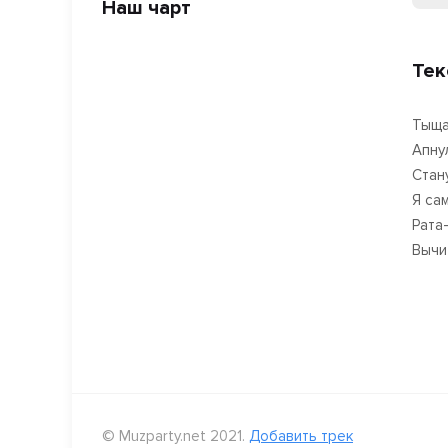
Наш чарт
Тек
Тыща
Апну
Стан
Я са
Рата-
Вычи
© Muzparty.net 2021.
Добавить трек