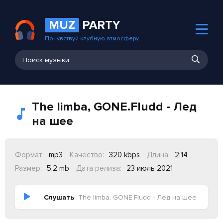
MUZ
PARTY
Почувствуй клубную атмосферу
The limba, GONE.Fludd - Лед
на шее
Формат:
mp3
Качество:
320 kbps
Длина:
2:14
Размер:
5.2 mb
Дата релиза:
23 июль 2021
Слушать
The limba, GONE.Fludd - Лед на шее