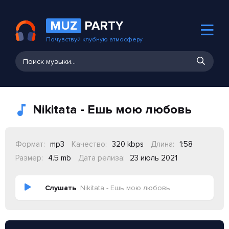
MUZ
PARTY
Почувствуй клубную атмосферу
Nikitata - Ешь мою любовь
Формат:
mp3
Качество:
320 kbps
Длина:
1:58
Размер:
4.5 mb
Дата релиза:
23 июль 2021
Слушать
Nikitata - Ешь мою любовь