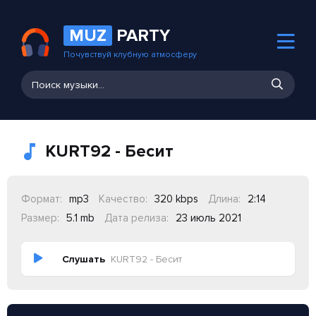
MUZ
PARTY
Почувствуй клубную атмосферу
KURT92 - Бесит
Формат:
mp3
Качество:
320 kbps
Длина:
2:14
Размер:
5.1 mb
Дата релиза:
23 июль 2021
Слушать
KURT92 - Бесит