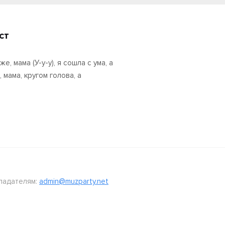
ст
же, мама (У-у-у), я сошла с ума, а
 мама, кругом голова, а
ладателям:
admin@muzparty.net