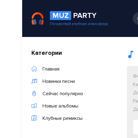
MUZ
PARTY
Почувствуй клубную атмосферу
Категории
Главная
Ф
Новинки песни
Ка
Дл
Сейчас популярно
Ра
Новые альбомы
Да
Клубные ремиксы