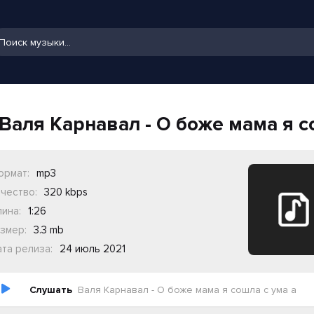
Валя Карнавал - О боже мама я с
ормат:
mp3
чество:
320 kbps
ина:
1:26
змер:
3.3 mb
та релиза:
24 июль 2021
Слушать
Валя Карнавал - О боже мама я сошла с ума а