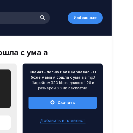
Избранные
ошла с ума а
Скачать песню Валя Карнавал - О
боже мама я сошла с ума а
в mp3
битрейтом 320 kbps, длиною 1:26 и
размером 3.3 мб бесплатно
Скачать
Добавить в плейлист