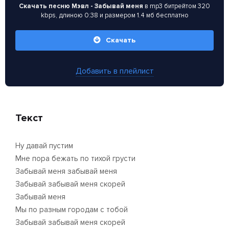
Скачать песню Мэвл - Забывай меня
в mp3 битрейтом 320
kbps, длиною 0:38 и размером 1.4 мб бесплатно
Скачать
Добавить в плейлист
Текст
Ну давай пустим
Мне пора бежать по тихой грусти
Забывай меня забывай меня
Забывай забывай меня скорей
Забывай меня
Мы по разным городам с тобой
Забывай забывай меня скорей