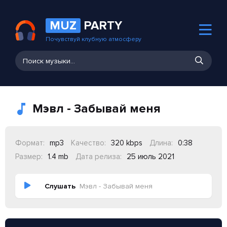
MUZ
PARTY
Почувствуй клубную атмосферу
Мэвл - Забывай меня
Формат:
mp3
Качество:
320 kbps
Длина:
0:38
Размер:
1.4 mb
Дата релиза:
25 июль 2021
Слушать
Мэвл - Забывай меня