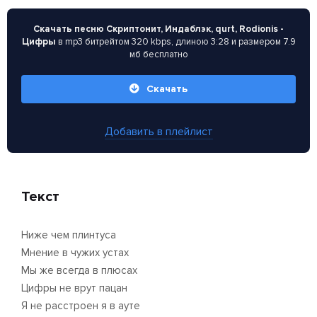
Скачать песню Скриптонит, Индаблэк, qurt, Rodionis -
Цифры
в mp3 битрейтом 320 kbps, длиною 3:28 и размером 7.9
мб бесплатно
Скачать
Добавить в плейлист
Текст
Ниже чем плинтуса
Мнение в чужих устах
Мы же всегда в плюсах
Цифры не врут пацан
Я не расстроен я в ауте