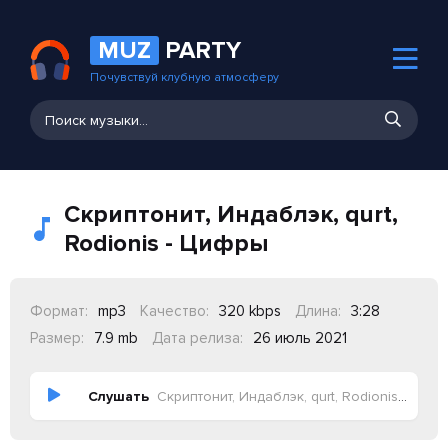
MUZ
PARTY
Почувствуй клубную атмосферу
Скриптонит, Индаблэк, qurt,
Rodionis - Цифры
Формат:
mp3
Качество:
320 kbps
Длина:
3:28
Размер:
7.9 mb
Дата релиза:
26 июль 2021
Слушать
Скриптонит, Индаблэк, qurt, Rodionis - Цифры