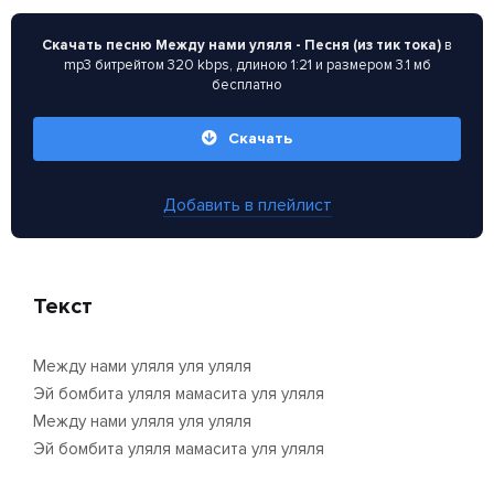
Скачать песню Между нами уляля - Песня (из тик тока)
в
mp3 битрейтом 320 kbps, длиною 1:21 и размером 3.1 мб
бесплатно
Скачать
Добавить в плейлист
Текст
Между нами уляля уля уляля
Эй бомбита уляля мамасита уля уляля
Между нами уляля уля уляля
Эй бомбита уляля мамасита уля уляля