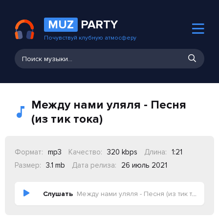
MUZ
PARTY
Почувствуй клубную атмосферу
Между нами уляля - Песня
(из тик тока)
Формат:
mp3
Качество:
320 kbps
Длина:
1:21
Размер:
3.1 mb
Дата релиза:
26 июль 2021
Слушать
Между нами уляля - Песня (из тик тока)