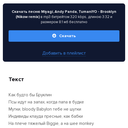
Скачать песню Miyagi, Andy Panda, TumaniYO - Brooklyn
(Nikow remix)
в mp3 битрейтом 320 kbps, длиною 3:32 и
размером 8.1 мб бесплатно
Скачать
Добавить в плейлист
Текст
Как будто бы Бруклин
Псы идут на запах, когда папа в будке
Мутки, bloody Babylon тебе не шутки
Индивиды клауда пресные, как бабки
На плече тяжелый Biggie, а на шее monkey