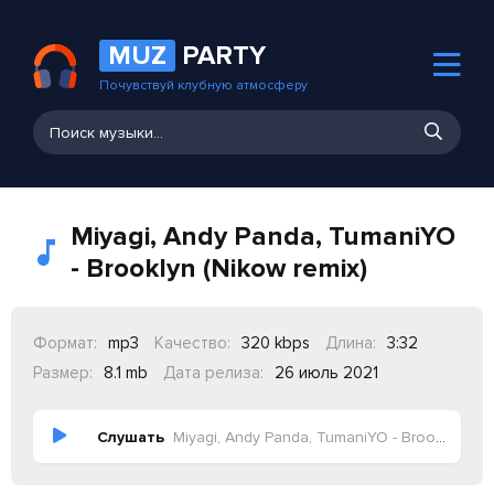
MUZ
PARTY
Почувствуй клубную атмосферу
Miyagi, Andy Panda, TumaniYO
- Brooklyn (Nikow remix)
Формат:
mp3
Качество:
320 kbps
Длина:
3:32
Размер:
8.1 mb
Дата релиза:
26 июль 2021
Слушать
Miyagi, Andy Panda, TumaniYO - Brooklyn (Nikow remix)