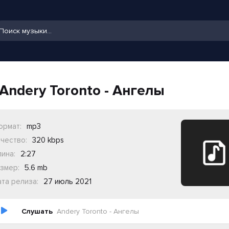
Andery Toronto - Ангелы
ормат:
mp3
чество:
320 kbps
ина:
2:27
змер:
5.6 mb
та релиза:
27 июль 2021
Слушать
Andery Toronto - Ангелы