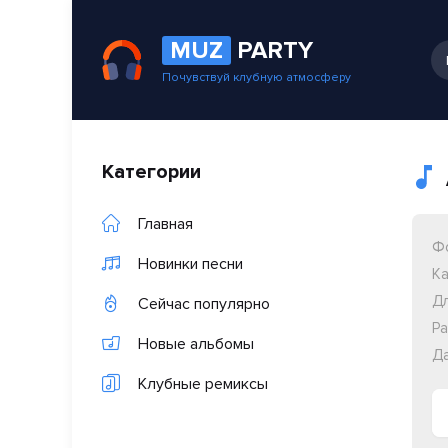
MUZ
PARTY
Почувствуй клубную атмосферу
Категории
Главная
Ф
Новинки песни
Ка
Дл
Сейчас популярно
Ра
Новые альбомы
Да
Клубные ремиксы