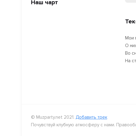
Наш чарт
Тек
Мои 
О ни
Во с
На с
© Muzparty.net 2021.
Добавить трек
Почувствуй клубную атмосферу с нами. Правооб