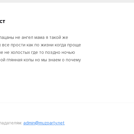
ст
пацаны не ангел мама я такой же
х все прости как по жизни когда проще
не не холостых где то поздно ночью
той глянная копы но мы знаем о почему
ладателям:
admin@muzparty.net