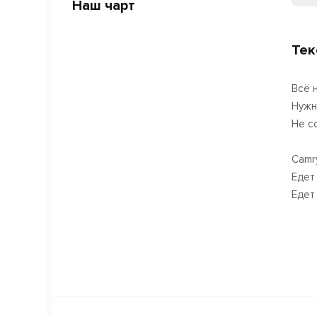
Наш чарт
Тек
Всё 
Нужн
Не с
Camr
Едет
Едет