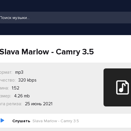
Slava Marlow - Camry 3.5
ормат:
mp3
чество:
320 kbps
ина:
1:52
змер:
4.26 mb
та релиза:
25 июнь 2021
Слушать
Slava Marlow - Camry 3.5