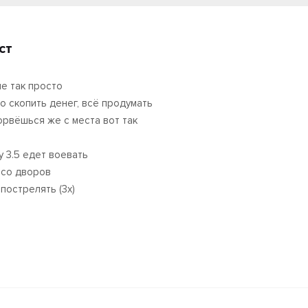
ст
не так просто
о скопить денег, всё продумать
орвёшься же с места вот так
y 3.5 едет воевать
 со дворов
 пострелять (3x)