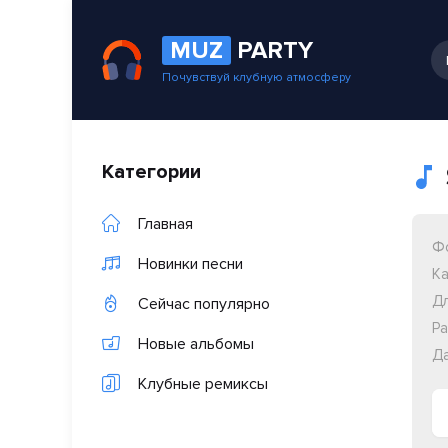
MUZ
PARTY
Почувствуй клубную атмосферу
Категории
Главная
Ф
Новинки песни
Ка
Дл
Сейчас популярно
Ра
Новые альбомы
Да
Клубные ремиксы