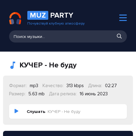
MUZ
PARTY
Почувствуй клубную атмосферу
КУЧЕР - Не буду
Формат:
mp3
Качество:
313 kbps
Длина:
02:27
Размер:
5.63 mb
Дата релиза:
16 июнь 2023
Слушать
КУЧЕР - Не буду