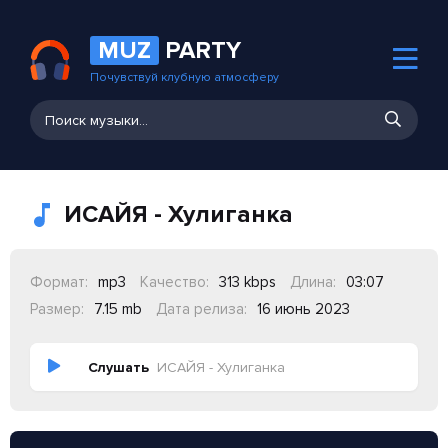
MUZ
PARTY
Почувствуй клубную атмосферу
ИСАЙЯ - Хулиганка
Формат:
mp3
Качество:
313 kbps
Длина:
03:07
Размер:
7.15 mb
Дата релиза:
16 июнь 2023
Слушать
ИСАЙЯ - Хулиганка