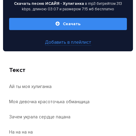
Скачать песню ИСАЙЯ - Хулиганка
в mp3 битрейтом 313
kbps, длиною 03:07 и размером 7.15 мб бесплатно
Скачать
Добавить в плейлист
Текст
Ай ты моя хулиганка
Моя девочка красоточька обманщица
Зачем украла сердце пацана
На на на на