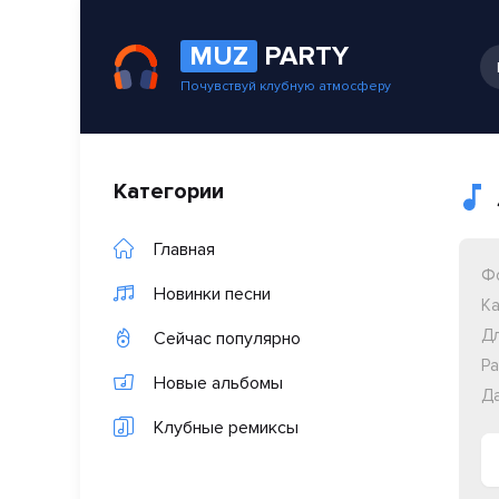
MUZ
PARTY
Почувствуй клубную атмосферу
Категории
Главная
Ф
Новинки песни
Ка
Дл
Сейчас популярно
Ра
Новые альбомы
Да
Клубные ремиксы