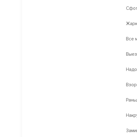
Сфот
Жарк
Все 
Выез
Надо
Взор
Рань
Накр
Зами