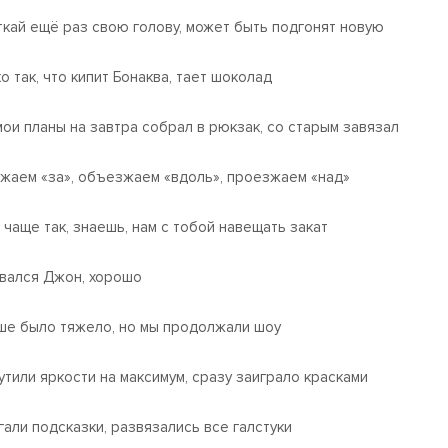
кай ещё раз свою голову, может быть подгонят новую
о так, что кипит Бонаква, тает шоколад
мои планы на завтра собрал в рюкзак, со старым завязал
жаем «за», объезжаем «вдоль», проезжаем «над»
 чаще так, знаешь, нам с тобой навещать закат
вался Джон, хорошо
ше было тяжело, но мы продолжали шоу
утили яркости на максимум, сразу заиграло красками
гали подсказки, развязались все галстуки