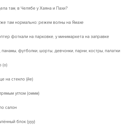
дела там, в Челябе у Хаяна и Пахи?
уже там нормально: режем волны на Ямахе
оптер фоткали на парковке, у минимаркета на заправке
, панамы, футболки, шорты, девчонки, парни, костры, палатки
 (о)
це на стекло (йе)
прямым углом (оммм)
ло салон
алённый блок (ууу)