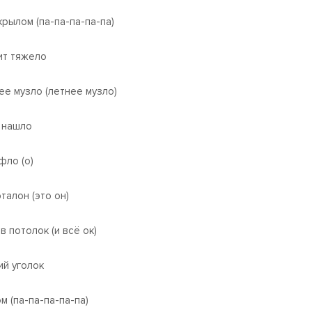
крылом (па-па-па-па-па)
т тяжело
ее музло (летнее музло)
 нашло
фло (о)
талон (это он)
в потолок (и всё ок)
ий уголок
м (па-па-па-па-па)