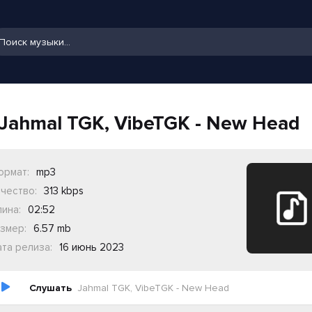
Jahmal TGK, VibeTGK - New Head
ормат:
mp3
чество:
313 kbps
ина:
02:52
змер:
6.57 mb
та релиза:
16 июнь 2023
Слушать
Jahmal TGK, VibeTGK - New Head