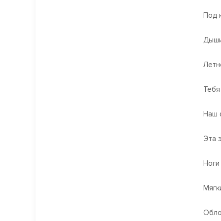
Под 
Дыши
Летн
Тебя
Наш 
Эта э
Ноги 
Мягк
Обло