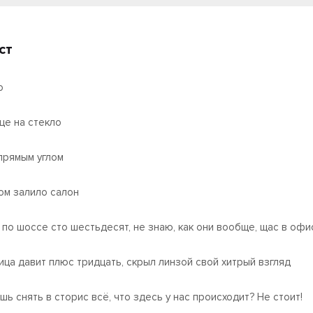
ст
о
це на стекло
прямым углом
ом залило салон
 по шоссе сто шестьдесят, не знаю, как они вообще, щас в офи
ица давит плюс тридцать, скрыл линзой свой хитрый взгляд
шь снять в сторис всё, что здесь у нас происходит? Не стоит!