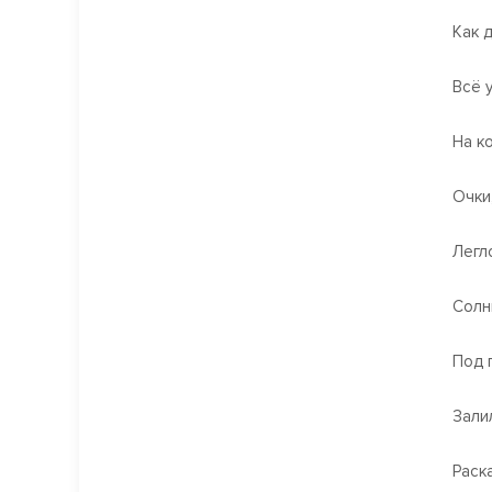
Как 
Всё 
На к
Очки
Легло
Солн
Под 
Зали
Раск