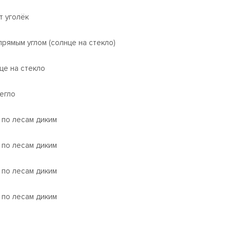
т уголёк
прямым углом (солнце на стекло)
це на стекло
егло
 по лесам диким
 по лесам диким
 по лесам диким
 по лесам диким