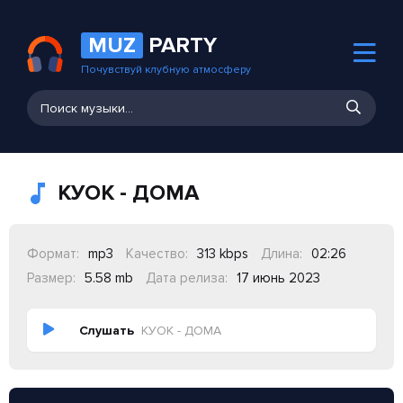
MUZ
PARTY
Почувствуй клубную атмосферу
КУОК - ДОМА
Формат:
mp3
Качество:
313 kbps
Длина:
02:26
Размер:
5.58 mb
Дата релиза:
17 июнь 2023
Слушать
КУОК - ДОМА