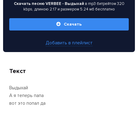
Скачать песню VERBEE - Выдыхай
в mp3 битрейтом 320
kbps, длиною 2:17 и размером 5.24 мб бесплатно
Скачать
Добавить в плейлист
Текст
Выдыхай
А я теперь папа
вот это попал да