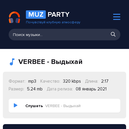
MUZ
PARTY
Почувствуй клубную атмосферу
VERBEE - Выдыхай
Формат:
mp3
Качество:
320 kbps
Длина:
2:17
Размер:
5.24 mb
Дата релиза:
08 январь 2021
Слушать
VERBEE - Выдыхай