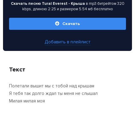
Скачать песню Tural Everest - Крыша
в mp3 битрейтом 320
kbps, длиною 2:25 и размером 5.54 мб бесплатно
Скачать
Добавить в плейлист
Текст
Полетали вышит мы с тобой над крышам
Я тебя так долго ждал ты меня не слышал
Милая милая моя