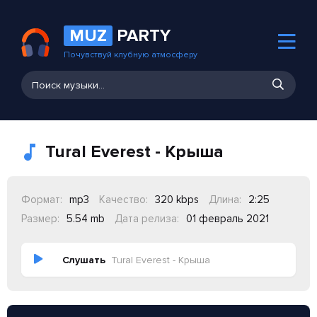
MUZ
PARTY
Почувствуй клубную атмосферу
Tural Everest - Крыша
Формат:
mp3
Качество:
320 kbps
Длина:
2:25
Размер:
5.54 mb
Дата релиза:
01 февраль 2021
Слушать
Tural Everest - Крыша