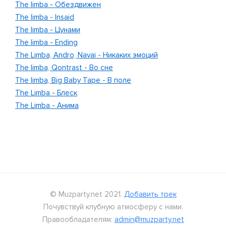
The limba - Обездвижен
The limba - Insaid
The limba - Цунами
The limba - Ending
The Limba, Andro, Navai - Никаких эмоций
The limba, Qontrast - Во сне
The limba, Big Baby Tape - В поле
The Limba - Блеск
The Limba - Анима
© Muzparty.net 2021.
Добавить трек
Почувствуй клубную атмосферу с нами.
Правообладателям:
admin@muzparty.net