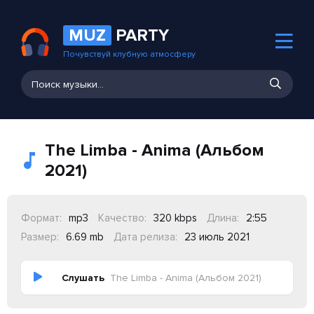
MUZ
PARTY
Почувствуй клубную атмосферу
The Limba - Anima (Альбом
2021)
Формат:
mp3
Качество:
320 kbps
Длина:
2:55
Размер:
6.69 mb
Дата релиза:
23 июль 2021
Слушать
The Limba - Anima (Альбом 2021)