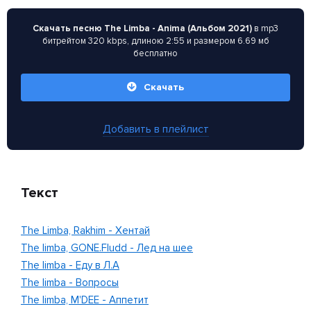
Скачать песню The Limba - Anima (Альбом 2021)
в mp3
битрейтом 320 kbps, длиною 2:55 и размером 6.69 мб
бесплатно
Скачать
Добавить в плейлист
Текст
The Limba, Rakhim - Хентай
The limba, GONE.Fludd - Лед на шее
The limba - Еду в Л.А
The limba - Вопросы
The limba, M'DEE - Аппетит