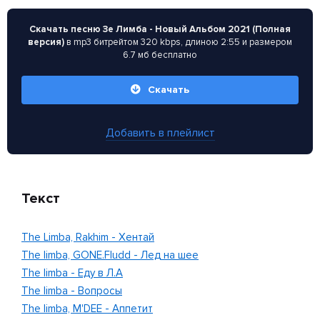
Скачать песню Зе Лимба - Новый Альбом 2021 (Полная
версия)
в mp3 битрейтом 320 kbps, длиною 2:55 и размером
6.7 мб бесплатно
Скачать
Добавить в плейлист
Текст
The Limba, Rakhim - Хентай
The limba, GONE.Fludd - Лед на шее
The limba - Еду в Л.А
The limba - Вопросы
The limba, M'DEE - Аппетит