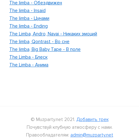
The limba - Обездвижен
The limba - Insaid
The limba - Цунами
The limba - Ending
The Limba, Andro, Navai - Никаких эмоций
The limba, Qontrast - Во сне
The limba, Big Baby Tape - В поле
The Limba - Блеск
The Limba - Анима
© Muzparty.net 2021.
Добавить трек
Почувствуй клубную атмосферу с нами.
Правообладателям:
admin@muzparty.net